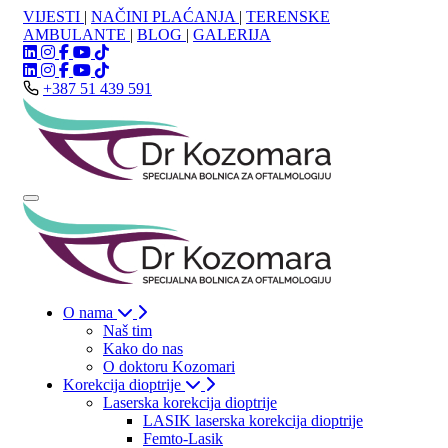
VIJESTI
|
NAČINI PLAĆANJA
|
TERENSKE
AMBULANTE
|
BLOG
|
GALERIJA
+387 51 439 591
O nama
Naš tim
Kako do nas
O doktoru Kozomari
Korekcija dioptrije
Laserska korekcija dioptrije
LASIK laserska korekcija dioptrije
Femto-Lasik