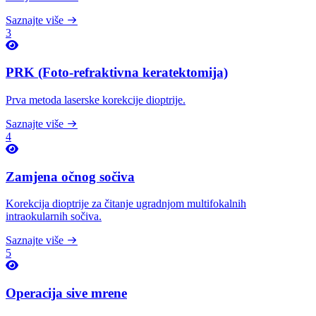
Saznajte više
3
PRK (Foto-refraktivna keratektomija)
Prva metoda laserske korekcije dioptrije.
Saznajte više
4
Zamjena očnog sočiva
Korekcija dioptrije za čitanje ugradnjom multifokalnih
intraokularnih sočiva.
Saznajte više
5
Operacija sive mrene