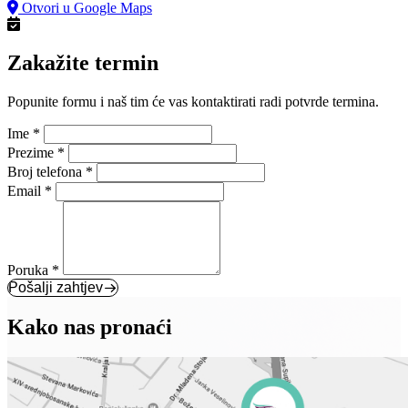
Otvori u Google Maps
Zakažite termin
Popunite formu i naš tim će vas kontaktirati radi potvrde termina.
Ime
*
Prezime
*
Broj telefona
*
Email
*
Poruka
*
Pošalji zahtjev
Kako nas pronaći