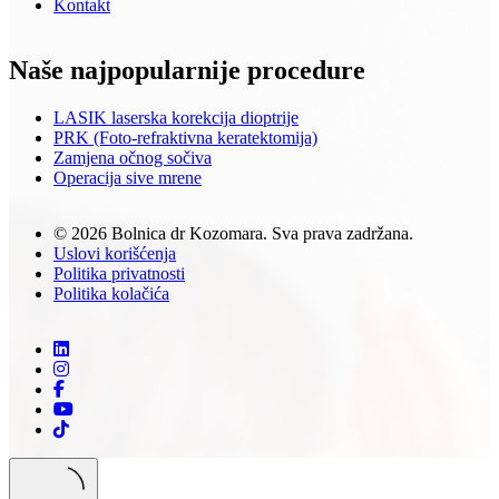
Kontakt
Naše najpopularnije procedure
LASIK laserska korekcija dioptrije
PRK (Foto-refraktivna keratektomija)
Zamjena očnog sočiva
Operacija sive mrene
© 2026 Bolnica dr Kozomara. Sva prava zadržana.
Uslovi korišćenja
Politika privatnosti
Politika kolačića