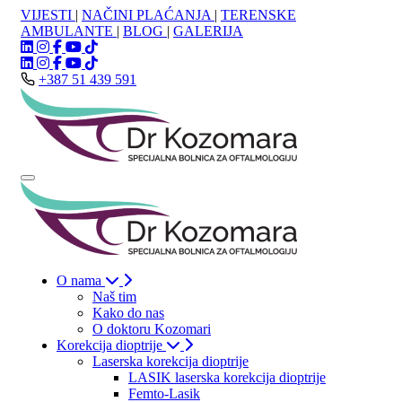
VIJESTI
|
NAČINI PLAĆANJA
|
TERENSKE
AMBULANTE
|
BLOG
|
GALERIJA
+387 51 439 591
O nama
Naš tim
Kako do nas
O doktoru Kozomari
Korekcija dioptrije
Laserska korekcija dioptrije
LASIK laserska korekcija dioptrije
Femto-Lasik