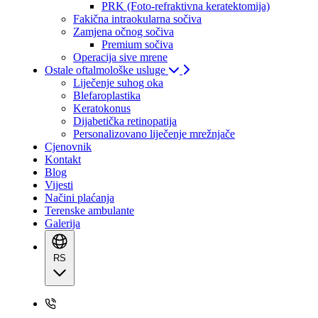
PRK (Foto-refraktivna keratektomija)
Fakična intraokularna sočiva
Zamjena očnog sočiva
Premium sočiva
Operacija sive mrene
Ostale oftalmološke usluge
Liječenje suhog oka
Blefaroplastika
Keratokonus
Dijabetička retinopatija
Personalizovano liječenje mrežnjače
Cjenovnik
Kontakt
Blog
Vijesti
Načini plaćanja
Terenske ambulante
Galerija
RS