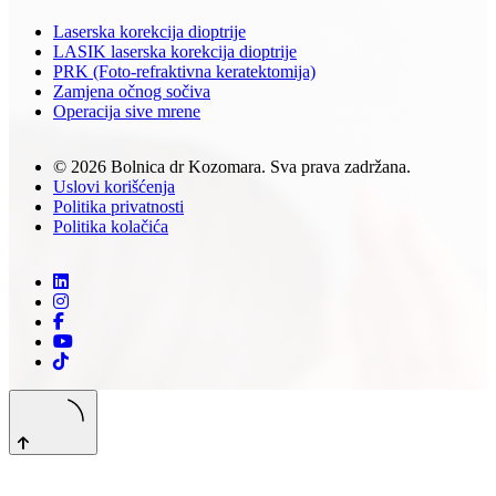
Laserska korekcija dioptrije
LASIK laserska korekcija dioptrije
PRK (Foto-refraktivna keratektomija)
Zamjena očnog sočiva
Operacija sive mrene
© 2026 Bolnica dr Kozomara. Sva prava zadržana.
Uslovi korišćenja
Politika privatnosti
Politika kolačića