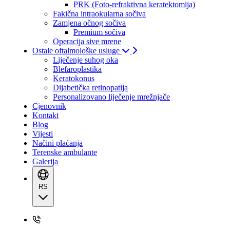
PRK (Foto-refraktivna keratektomija)
Fakična intraokularna sočiva
Zamjena očnog sočiva
Premium sočiva
Operacija sive mrene
Ostale oftalmološke usluge
Liječenje suhog oka
Blefaroplastika
Keratokonus
Dijabetička retinopatija
Personalizovano liječenje mrežnjače
Cjenovnik
Kontakt
Blog
Vijesti
Načini plaćanja
Terenske ambulante
Galerija
RS