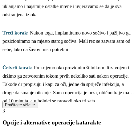
uklanjamo i najsitnije ostatke mrene i uvjeravamo se da je sva
odstranjena iz oka.
Treći korak:
Nakon toga, implantiramo novo sočivo i pažljivo ga
pozicioniramo na mjesto starog sočiva. Mali rez se zatvara sam od
sebe, tako da šavovi nisu potrebni
Četvrti korak:
Prekrijemo oko providnim štitnikom ili zavojem i
držimo ga zatvorenim tokom prvih nekoliko sati nakon operacije.
Takođe dr propisuju i kapi za oči, jedne da spriječe infekciju, a
druge da smanje oticanje. Sama operacija je brza, obično traje manje
od 10 minuta, a u bolnici se provodi oko tri sata.
Pročitajte više
3
Opcije i alternative operacije katarakte