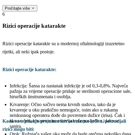
Pročitajte više
6
Rizici operacije katarakte
Rizici operacije katarakte su u modernoj oftalmologiji izuzetetno
rijetki, ali neki ipak postoje.
Rizici operacije katarakte:
Infekcija: Šansa za nastanak infekcije je od 0,3-0,8%. Najveća
pažnja za vrijeme operacije pridaje se sterilnosti operacione sale,
hirurških iinstrumenata i osoblja.
Krvarenje: Očno sočivo nema krvnih sudova, tako da je
krvarenje u oku pratkično nemoguće, osim ako u rukama
neiskusnog operatera dođe do povremen dužice (irisa). Čak i
ako se desi, krvarenje ne ostavlja veće posljedice i lako se
Kada su u pitanju premium intraokularna sočiva, potencijali
sanira.
rizici mogu biti:
Otok: Rožnjača vašeg oka može da bude otečena nekoliko dana