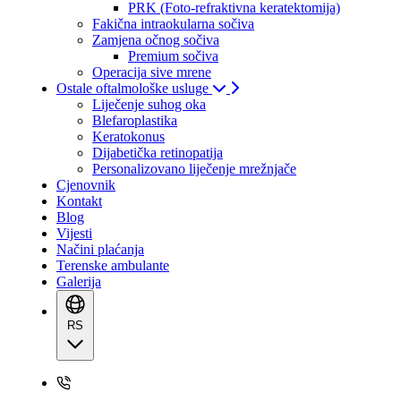
PRK (Foto-refraktivna keratektomija)
Fakična intraokularna sočiva
Zamjena očnog sočiva
Premium sočiva
Operacija sive mrene
Ostale oftalmološke usluge
Liječenje suhog oka
Blefaroplastika
Keratokonus
Dijabetička retinopatija
Personalizovano liječenje mrežnjače
Cjenovnik
Kontakt
Blog
Vijesti
Načini plaćanja
Terenske ambulante
Galerija
RS