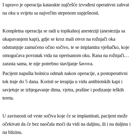
I upravo je operacija katarakte najčešće izvođeni operativni zahvat
na oku u svijetu sa največim stepenom uspješnosti.
Kompletna operacija se radi u topikalnoj anesteziji (anestezija sa
ukapavanjem kapi), gdje se kroz mali otvor na rožnjači oka
odstranjuje zamućeno očno sočivo, te se implantira vještačko, koje
omogućava povratak vida na operisanom oku. Rana na rožnjači
zarasta sama, te nije potrebno stavljanje šavova.
Pacijent napušta bolnicu odmah nakon operacije, a postoperativni
tok traje do 5 dana. Koristi se terapija u vidu antibiotskih kapi i
savjetuje se izbjegavanje dima, vjetra, prašine i podizanje teških
tereta.
U zavisnosti od vrste sočiva koje će se implantirati, pacijent može
očekivati da će bez naočala moći da vidi na daljinu, ili i na daljinu i
na blizinu.