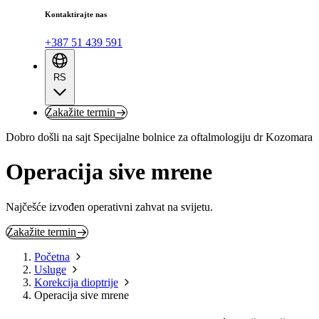
Kontaktirajte nas
+387 51 439 591
RS
Zakažite termin
Dobro došli na sajt Specijalne bolnice za oftalmologiju dr Kozomara
Operacija sive mrene
Najčešće izvođen operativni zahvat na svijetu.
Zakažite termin
Početna
Usluge
Korekcija dioptrije
Operacija sive mrene