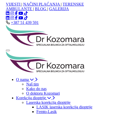
VIJESTI
|
NAČINI PLAĆANJA
|
TERENSKE
AMBULANTE
|
BLOG
|
GALERIJA
+387 51 439 591
O nama
Naš tim
Kako do nas
O doktoru Kozomari
Korekcija dioptrije
Laserska korekcija dioptrije
LASIK laserska korekcija dioptrije
Femto-Lasik