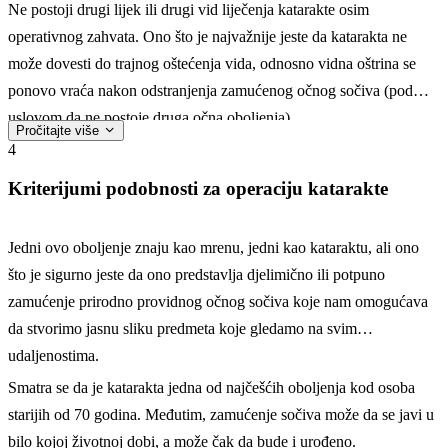
Ne postoji drugi lijek ili drugi vid liječenja katarakte osim
operativnog zahvata. Ono što je najvažnije jeste da katarakta ne
može dovesti do trajnog oštećenja vida, odnosno vidna oštrina se
ponovo vraća nakon odstranjenja zamućenog očnog sočiva (pod
uslovom da ne postoje druga očna oboljenja).
Pročitajte više
4
Kriterijumi podobnosti za operaciju katarakte
Jedni ovo oboljenje znaju kao mrenu, jedni kao kataraktu, ali ono
što je sigurno jeste da ono predstavlja djelimično ili potpuno
zamućenje prirodno providnog očnog sočiva koje nam omogućava
da stvorimo jasnu sliku predmeta koje gledamo na svim
udaljenostima.
Smatra se da je katarakta jedna od najčešćih oboljenja kod osoba
starijih od 70 godina. Međutim, zamućenje sočiva može da se javi u
bilo kojoj životnoj dobi, a može čak da bude i urođeno.