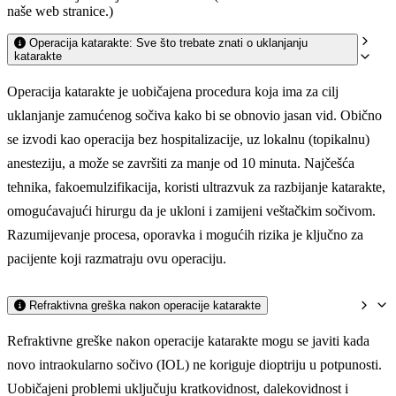
naše web stranice.)
Operacija katarakte: Sve što trebate znati o uklanjanju
katarakte
Operacija katarakte je uobičajena procedura koja ima za cilj
uklanjanje zamućenog sočiva kako bi se obnovio jasan vid. Obično
se izvodi kao operacija bez hospitalizacije, uz lokalnu (topikalnu)
anesteziju, a može se završiti za manje od 10 minuta. Najčešća
tehnika, fakoemulzifikacija, koristi ultrazvuk za razbijanje katarakte,
omogućavajući hirurgu da je ukloni i zamijeni veštačkim sočivom.
Razumijevanje procesa, oporavka i mogućih rizika je ključno za
pacijente koji razmatraju ovu operaciju.
Refraktivna greška nakon operacije katarakte
Refraktivne greške nakon operacije katarakte mogu se javiti kada
novo intraokularno sočivo (IOL) ne koriguje dioptriju u potpunosti.
Uobičajeni problemi uključuju kratkovidnost, dalekovidnost i