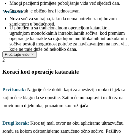
Mnogi pacijenti primijete poboljšanje vida već sljedeći dan.
Oporavak je obično brz i jednostavan
Nedostaci:
Nova sočiva su trajna, tako da nema potrebe za njihovom
zamjenom u budućnosti.
U poređenju sa tradicionalnom operacijom katarakte i
ugradnjom monofokalnih intraokularnih sočiva, kod premium
opepracije katarakte sa ugradnjom multifokalnih intraokularnih
sočiva postoji mogućnost potrebe za navikavanjem na novi vid
koje ne traje duže od nekoliko dana.
Pročitajte više
2
Koraci kod operacije katarakte
Prvi korak:
Najprije ćete dobiti kapi za anesteziju u oko i lijek sa
kojim ćete blago da se opustite. Zatim ćemo napraviti mali rez na
providnom dijelu oka, poznatom kao rožnjača
Drugi korak:
Kroz taj mali otvor na oku apliciramo ultrazvučnu
sondu sa kojom odstranjujemo zamućeno očno sočivo. Pažljivo