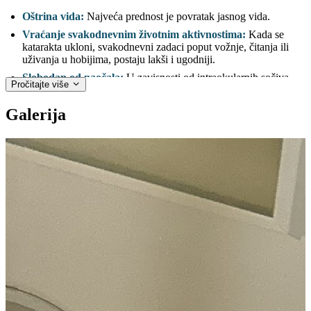
Oštrina vida:
Najveća prednost je povratak jasnog vida.
Vraćanje svakodnevnim životnim aktivnostima:
Kada se
katarakta ukloni, svakodnevni zadaci poput vožnje, čitanja ili
uživanja u hobijima, postaju lakši i ugodniji.
Slobodan od naočala:
U zavisnosti od intraokularnih sočiva
Pročitajte više
koje ste odabrali, neće trebati naočale ili kontaktna sočiva za
većinu aktivnosti, ako ne i za sve aktivnosti. Kod multifokalni
Galerija
sočiva jasno vidite na svim udaljenostima – blizu, daleko i na
srednju daljinu – dobijajući potpunu nezavisnost od naočala.
Svjetliji, aktivniji dani:
Jasan vid je tek početak; može vas
dovesti do energičnijeg i društvenijeg načina života. Kada
možete vidjeti svijet u punim bojama, život postaje primamljiviji
Brzi i dugotrajni rezultati:
Poboljšani vid obično dolazi u roku
od dan ili dva, a novo sočivo je dizajnirano da traje do kraja
vašeg života.
Povećanje samopouzdanja:
Jasniji vid daje vam
samopouzdanje, čineći svakodnevne zadatke lakšim.